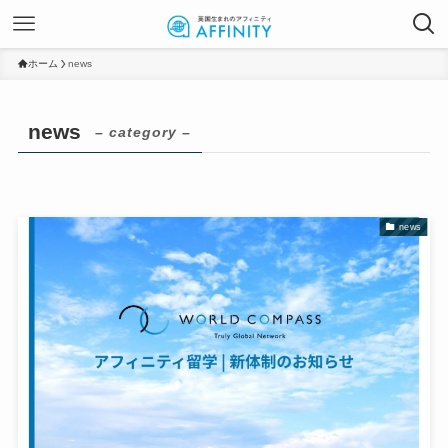
ホーム
news
news
– category –
news